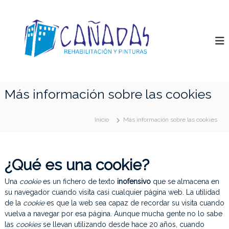
S
P
a
S
e
l
i
r
t
n
v
a
t
i
r
c
u
a
i
r
l
o
a
s
c
Más información sobre las cookies
d
s
o
e
n
C
p
Inicio
Más información sobre las cookies
t
a
i
e
n
ñ
n
t
a
u
i
¿Qué es una cookie?
d
r
d
a
a
o
,
Una
cookie
es un fichero de texto
inofensivo
que se almacena en
s
c
su navegador cuando visita casi cualquier página web. La utilidad
o
de la
cookie
es que la web sea capaz de recordar su visita cuando
n
vuelva a navegar por esa página. Aunque mucha gente no lo sabe
s
las
cookies
se llevan utilizando desde hace 20 años, cuando
t