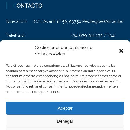
CONTACTO
Dirección:
C/ L'Avenir nº50, 03750 Pedreguer(Alicante)
Teléfono:
+34 679 911 273 / +34
609 980 627
Gestionar el consentimiento
E-mail:
pinturascanadas@gmail.com
de las cookies
Para ofrecer las mejores experiencias, utilizamos tecnologías como las
cookies para almacenar y/o acceder a la información del dispositivo. El
INFORMACIÓN
consentimiento de estas tecnologías nos permitirá procesar datos como el
comportamiento de navegación o las identificaciones únicas en este sitio.
No consentir o retirar el consentimiento, puede afectar negativamente a
Aviso Legal
ciertas características y funciones.
Política de privacidad
Política de cookies (UE)
Aceptar
Denegar