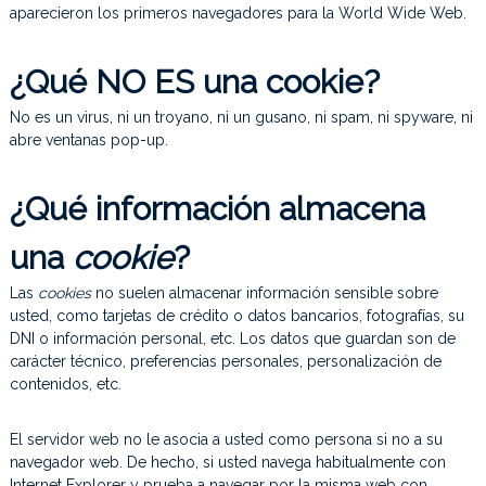
aparecieron los primeros navegadores para la World Wide Web.
r
u
c
¿Qué NO ES una cookie?
c
i
ó
No es un virus, ni un troyano, ni un gusano, ni spam, ni spyware, ni
n
abre ventanas pop-up.
y
r
e
¿Qué información almacena
h
a
una
cookie
?
b
i
l
Las
cookies
no suelen almacenar información sensible sobre
i
usted, como tarjetas de crédito o datos bancarios, fotografías, su
t
DNI o información personal, etc. Los datos que guardan son de
a
carácter técnico, preferencias personales, personalización de
c
contenidos, etc.
i
o
n
El servidor web no le asocia a usted como persona si no a su
e
navegador web. De hecho, si usted navega habitualmente con
s
Internet Explorer y prueba a navegar por la misma web con