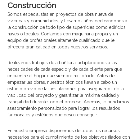
Construcción
r
u
Somos especialistas en proyectos de obra nueva de
c
viviendas y comunidades, y llevamos años dedicándonos a
c
i
la construcción de todo tipo de superficies como edificios,
ó
naves o locales. Contamos con maquinaria propia y un
n
equipo de profesionales altamente cualificado que le
y
ofrecerá gran calidad en todos nuestros servicios.
r
e
h
Realizamos trabajos de albañilería, adaptándonos a las
a
necesidades de cada espacio y de cada cliente para que
b
encuentre el hogar que siempre ha soñado. Antes de
i
empezar las obras, nuestros técnicos llevan a cabo un
l
i
estudio previo de las instalaciones para asegurarnos de la
t
viabilidad del proyecto y garantizar la máxima calidad y
a
tranquilidad durante todo el proceso. Además, le brindamos
c
asesoramiento personalizado para lograr los resultados
i
funcionales y estéticos que desea conseguir.
o
n
e
En nuestra empresa disponemos de todos los recursos
s
necesarios para el cumplimiento de los objetivos fijados con